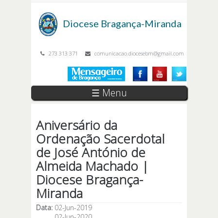
Passar para o conteúdo principal
Diocese
Bragança-Miranda
273 313 371
comunicacao.diocesebm@gmail.com
☰ Menu
Aniversário da
Ordenação Sacerdotal
de José António de
Almeida Machado |
Diocese Bragança-
Miranda
Data:
02-Jun-2019
02-Jun-2020