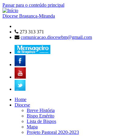
Passar para o conteúdo principal
Diocese
Bragança-Miranda
273 313 371
comunicacao.diocesebm@gmail.com
Home
Diocese
Breve História
Bispo Emérito
Lista de Bispos
Mapa
Projeto Pastoral 2020-2023