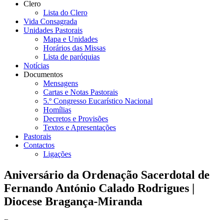
Clero
Lista do Clero
Vida Consagrada
Unidades Pastorais
Mapa e Unidades
Horários das Missas
Lista de paróquias
Notícias
Documentos
Mensagens
Cartas e Notas Pastorais
5.º Congresso Eucarístico Nacional
Homílias
Decretos e Provisões
Textos e Apresentações
Pastorais
Contactos
Ligações
Aniversário da Ordenação Sacerdotal de
Fernando António Calado Rodrigues |
Diocese Bragança-Miranda