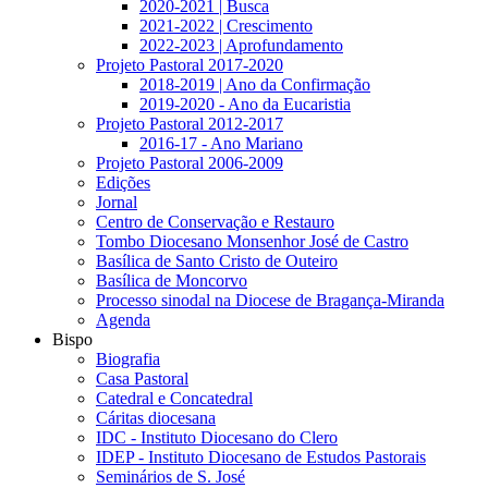
2020-2021 | Busca
2021-2022 | Crescimento
2022-2023 | Aprofundamento
Projeto Pastoral 2017-2020
2018-2019 | Ano da Confirmação
2019-2020 - Ano da Eucaristia
Projeto Pastoral 2012-2017
2016-17 - Ano Mariano
Projeto Pastoral 2006-2009
Edições
Jornal
Centro de Conservação e Restauro
Tombo Diocesano Monsenhor José de Castro
Basílica de Santo Cristo de Outeiro
Basílica de Moncorvo
Processo sinodal na Diocese de Bragança-Miranda
Agenda
Bispo
Biografia
Casa Pastoral
Catedral e Concatedral
Cáritas diocesana
IDC - Instituto Diocesano do Clero
IDEP - Instituto Diocesano de Estudos Pastorais
Seminários de S. José