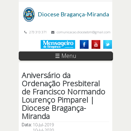
Passar para o conteúdo principal
Diocese
Bragança-Miranda
273 313 371
comunicacao.diocesebm@gmail.com
☰ Menu
Aniversário da
Ordenação Presbiteral
de Francisco Normando
Lourenço Pimparel |
Diocese Bragança-
Miranda
Data:
10-Jul-2019
10-Jul-2020